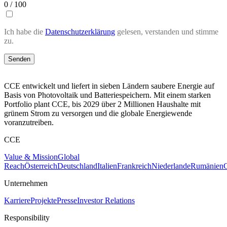
0 / 100
Ich habe die
Datenschutzerklärung
gelesen, verstanden und stimme
zu.
Senden
CCE entwickelt und liefert in sieben Ländern saubere Energie auf
Basis von Photovoltaik und Batteriespeichern. Mit einem starken
Portfolio plant CCE, bis 2029 über 2 Millionen Haushalte mit
grünem Strom zu versorgen und die globale Energiewende
voranzutreiben.
CCE
Value & Mission
Global
Reach
Österreich
Deutschland
Italien
Frankreich
Niederlande
Rumänien
C
Unternehmen
Karriere
Projekte
Presse
Investor Relations
Responsibility