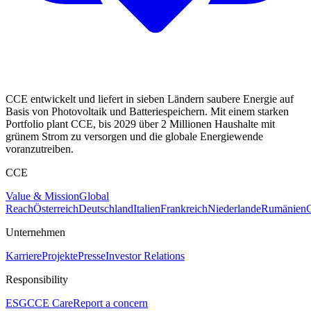
CCE entwickelt und liefert in sieben Ländern saubere Energie auf
Basis von Photovoltaik und Batteriespeichern. Mit einem starken
Portfolio plant CCE, bis 2029 über 2 Millionen Haushalte mit
grünem Strom zu versorgen und die globale Energiewende
voranzutreiben.
CCE
Value & Mission
Global
Reach
Österreich
Deutschland
Italien
Frankreich
Niederlande
Rumänien
C
Unternehmen
Karriere
Projekte
Presse
Investor Relations
Responsibility
ESG
CCE Care
Report a concern