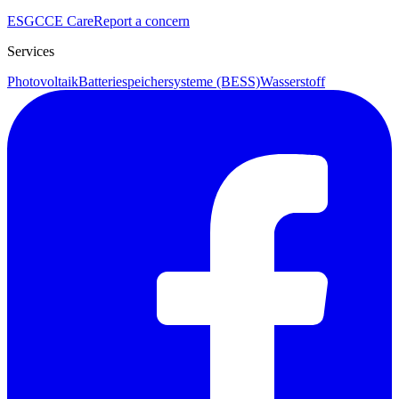
ESG
CCE Care
Report a concern
Services
Photovoltaik
Batteriespeichersysteme (BESS)
Wasserstoff