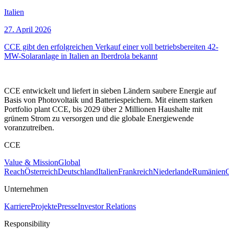
Italien
27. April 2026
CCE gibt den erfolgreichen Verkauf einer voll betriebsbereiten 42-
MW-Solaranlage in Italien an Iberdrola bekannt
CCE entwickelt und liefert in sieben Ländern saubere Energie auf
Basis von Photovoltaik und Batteriespeichern. Mit einem starken
Portfolio plant CCE, bis 2029 über 2 Millionen Haushalte mit
grünem Strom zu versorgen und die globale Energiewende
voranzutreiben.
CCE
Value & Mission
Global
Reach
Österreich
Deutschland
Italien
Frankreich
Niederlande
Rumänien
C
Unternehmen
Karriere
Projekte
Presse
Investor Relations
Responsibility