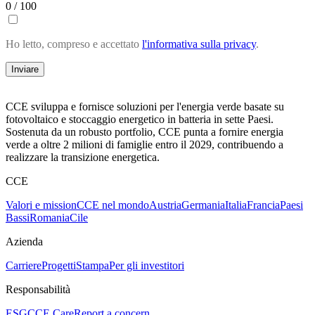
0 / 100
Ho letto, compreso e accettato
l'informativa sulla privacy
.
Inviare
CCE sviluppa e fornisce soluzioni per l'energia verde basate su
fotovoltaico e stoccaggio energetico in batteria in sette Paesi.
Sostenuta da un robusto portfolio, CCE punta a fornire energia
verde a oltre 2 milioni di famiglie entro il 2029, contribuendo a
realizzare la transizione energetica.
CCE
Valori e mission
CCE nel mondo
Austria
Germania
Italia
Francia
Paesi
Bassi
Romania
Cile
Azienda
Carriere
Progetti
Stampa
Per gli investitori
Responsabilità
ESG
CCE Care
Report a concern