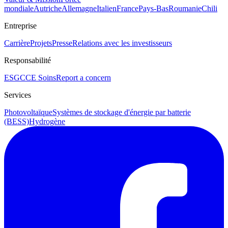
mondiale
Autriche
Allemagne
Italien
France
Pays-Bas
Roumanie
Chili
Entreprise
Carrière
Projets
Presse
Relations avec les investisseurs
Responsabilité
ESG
CCE Soins
Report a concern
Services
Photovoltaïque
Systèmes de stockage d'énergie par batterie
(BESS)
Hydrogène