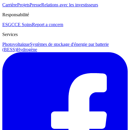
Carrière
Projets
Presse
Relations avec les investisseurs
Responsabilité
ESG
CCE Soins
Report a concern
Services
Photovoltaïque
Systèmes de stockage d'énergie par batterie
(BESS)
Hydrogène