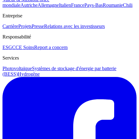
mondiale
Autriche
Allemagne
Italien
France
Pays-Bas
Roumanie
Chili
Entreprise
Carrière
Projets
Presse
Relations avec les investisseurs
Responsabilité
ESG
CCE Soins
Report a concern
Services
Photovoltaïque
Systèmes de stockage d'énergie par batterie
(BESS)
Hydrogène