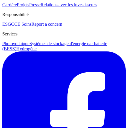
Carrière
Projets
Presse
Relations avec les investisseurs
Responsabilité
ESG
CCE Soins
Report a concern
Services
Photovoltaïque
Systèmes de stockage d'énergie par batterie
(BESS)
Hydrogène