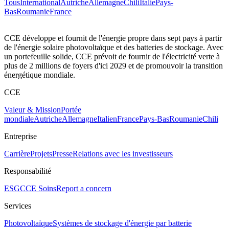
Tous
International
Autriche
Allemagne
Chili
Italie
Pays-
Bas
Roumanie
France
CCE développe et fournit de l'énergie propre dans sept pays à partir
de l'énergie solaire photovoltaïque et des batteries de stockage. Avec
un portefeuille solide, CCE prévoit de fournir de l'électricité verte à
plus de 2 millions de foyers d'ici 2029 et de promouvoir la transition
énergétique mondiale.
CCE
Valeur & Mission
Portée
mondiale
Autriche
Allemagne
Italien
France
Pays-Bas
Roumanie
Chili
Entreprise
Carrière
Projets
Presse
Relations avec les investisseurs
Responsabilité
ESG
CCE Soins
Report a concern
Services
Photovoltaïque
Systèmes de stockage d'énergie par batterie