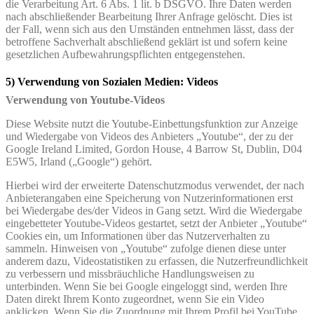
die Verarbeitung Art. 6 Abs. 1 lit. b DSGVO. Ihre Daten werden
nach abschließender Bearbeitung Ihrer Anfrage gelöscht. Dies ist
der Fall, wenn sich aus den Umständen entnehmen lässt, dass der
betroffene Sachverhalt abschließend geklärt ist und sofern keine
gesetzlichen Aufbewahrungspflichten entgegenstehen.
5) Verwendung von Sozialen Medien: Videos
Verwendung von Youtube-Videos
Diese Website nutzt die Youtube-Einbettungsfunktion zur Anzeige
und Wiedergabe von Videos des Anbieters „Youtube“, der zu der
Google Ireland Limited, Gordon House, 4 Barrow St, Dublin, D04
E5W5, Irland („Google“) gehört.
Hierbei wird der erweiterte Datenschutzmodus verwendet, der nach
Anbieterangaben eine Speicherung von Nutzerinformationen erst
bei Wiedergabe des/der Videos in Gang setzt. Wird die Wiedergabe
eingebetteter Youtube-Videos gestartet, setzt der Anbieter „Youtube“
Cookies ein, um Informationen über das Nutzerverhalten zu
sammeln. Hinweisen von „Youtube“ zufolge dienen diese unter
anderem dazu, Videostatistiken zu erfassen, die Nutzerfreundlichkeit
zu verbessern und missbräuchliche Handlungsweisen zu
unterbinden. Wenn Sie bei Google eingeloggt sind, werden Ihre
Daten direkt Ihrem Konto zugeordnet, wenn Sie ein Video
anklicken. Wenn Sie die Zuordnung mit Ihrem Profil bei YouTube