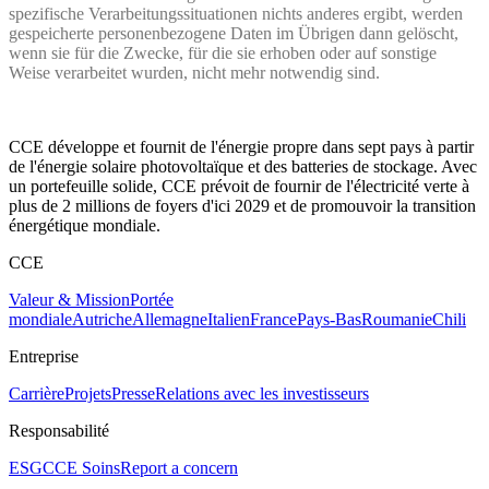
spezifische Verarbeitungssituationen nichts anderes ergibt, werden
gespeicherte personenbezogene Daten im Übrigen dann gelöscht,
wenn sie für die Zwecke, für die sie erhoben oder auf sonstige
Weise verarbeitet wurden, nicht mehr notwendig sind.
CCE développe et fournit de l'énergie propre dans sept pays à partir
de l'énergie solaire photovoltaïque et des batteries de stockage. Avec
un portefeuille solide, CCE prévoit de fournir de l'électricité verte à
plus de 2 millions de foyers d'ici 2029 et de promouvoir la transition
énergétique mondiale.
CCE
Valeur & Mission
Portée
mondiale
Autriche
Allemagne
Italien
France
Pays-Bas
Roumanie
Chili
Entreprise
Carrière
Projets
Presse
Relations avec les investisseurs
Responsabilité
ESG
CCE Soins
Report a concern