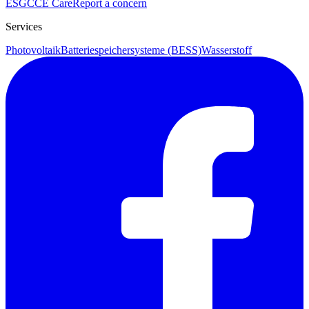
ESG
CCE Care
Report a concern
Services
Photovoltaik
Batteriespeichersysteme (BESS)
Wasserstoff