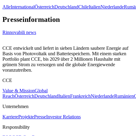
Alle
International
Österreich
Deutschland
Chile
Italien
Niederlande
Rumä
Presseinformation
Rinnovabili news
CCE entwickelt und liefert in sieben Ländern saubere Energie auf
Basis von Photovoltaik und Batteriespeichern. Mit einem starken
Portfolio plant CCE, bis 2029 über 2 Millionen Haushalte mit
grünem Strom zu versorgen und die globale Energiewende
voranzutreiben.
CCE
Value & Mission
Global
Reach
Österreich
Deutschland
Italien
Frankreich
Niederlande
Rumänien
C
Unternehmen
Karriere
Projekte
Presse
Investor Relations
Responsibility