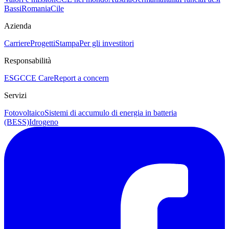
Bassi
Romania
Cile
Azienda
Carriere
Progetti
Stampa
Per gli investitori
Responsabilità
ESG
CCE Care
Report a concern
Servizi
Fotovoltaico
Sistemi di accumulo di energia in batteria
(BESS)
Idrogeno