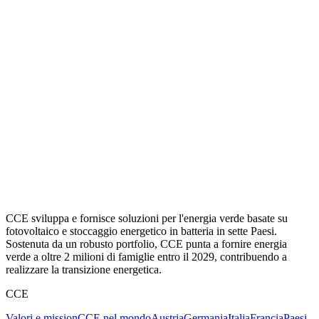
CCE sviluppa e fornisce soluzioni per l'energia verde basate su
fotovoltaico e stoccaggio energetico in batteria in sette Paesi.
Sostenuta da un robusto portfolio, CCE punta a fornire energia
verde a oltre 2 milioni di famiglie entro il 2029, contribuendo a
realizzare la transizione energetica.
CCE
Valori e mission
CCE nel mondo
Austria
Germania
Italia
Francia
Paesi