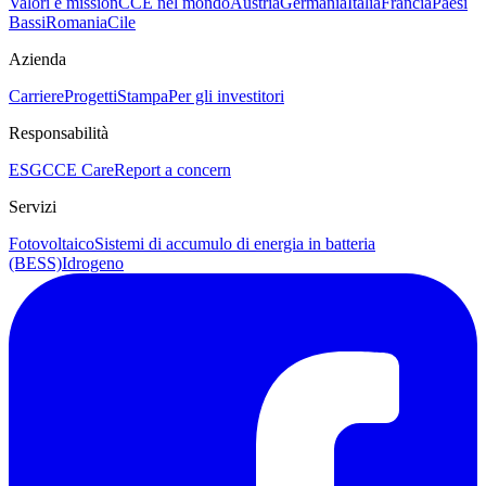
Valori e mission
CCE nel mondo
Austria
Germania
Italia
Francia
Paesi
Bassi
Romania
Cile
Azienda
Carriere
Progetti
Stampa
Per gli investitori
Responsabilità
ESG
CCE Care
Report a concern
Servizi
Fotovoltaico
Sistemi di accumulo di energia in batteria
(BESS)
Idrogeno