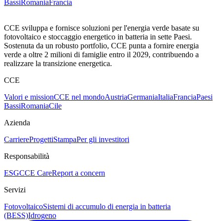
Bassi
Romania
Francia
CCE sviluppa e fornisce soluzioni per l'energia verde basate su
fotovoltaico e stoccaggio energetico in batteria in sette Paesi.
Sostenuta da un robusto portfolio, CCE punta a fornire energia
verde a oltre 2 milioni di famiglie entro il 2029, contribuendo a
realizzare la transizione energetica.
CCE
Valori e mission
CCE nel mondo
Austria
Germania
Italia
Francia
Paesi
Bassi
Romania
Cile
Azienda
Carriere
Progetti
Stampa
Per gli investitori
Responsabilità
ESG
CCE Care
Report a concern
Servizi
Fotovoltaico
Sistemi di accumulo di energia in batteria
(BESS)
Idrogeno