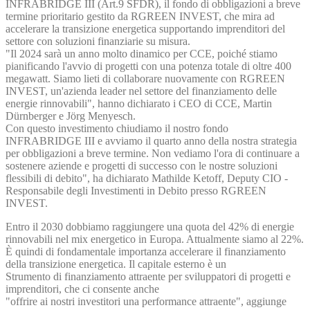
INFRABRIDGE III (Art.9 SFDR), il fondo di obbligazioni a breve
termine prioritario gestito da RGREEN INVEST, che mira ad
accelerare la transizione energetica supportando imprenditori del
settore con soluzioni finanziarie su misura.
"Il 2024 sarà un anno molto dinamico per CCE, poiché stiamo
pianificando l'avvio di progetti con una potenza totale di oltre 400
megawatt. Siamo lieti di collaborare nuovamente con RGREEN
INVEST, un'azienda leader nel settore del finanziamento delle
energie rinnovabili", hanno dichiarato i CEO di CCE, Martin
Dürnberger e Jörg Menyesch.
Con questo investimento chiudiamo il nostro fondo
INFRABRIDGE III e avviamo il quarto anno della nostra strategia
per obbligazioni a breve termine. Non vediamo l'ora di continuare a
sostenere aziende e progetti di successo con le nostre soluzioni
flessibili di debito", ha dichiarato Mathilde Ketoff, Deputy CIO -
Responsabile degli Investimenti in Debito presso RGREEN
INVEST.
Entro il 2030 dobbiamo raggiungere una quota del 42% di energie
rinnovabili nel mix energetico in Europa. Attualmente siamo al 22%.
È quindi di fondamentale importanza accelerare il finanziamento
della transizione energetica. Il capitale esterno è un
Strumento di finanziamento attraente per sviluppatori di progetti e
imprenditori, che ci consente anche
"offrire ai nostri investitori una performance attraente", aggiunge