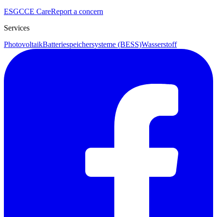
ESG
CCE Care
Report a concern
Services
Photovoltaik
Batteriespeichersysteme (BESS)
Wasserstoff