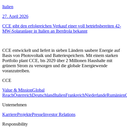
Italien
27. April 2026
CCE gibt den erfolgreichen Verkauf einer voll betriebsbereiten 42-
MW-Solaranlage in Italien an Iberdrola bekannt
CCE entwickelt und liefert in sieben Ländern saubere Energie auf
Basis von Photovoltaik und Batteriespeichern. Mit einem starken
Portfolio plant CCE, bis 2029 über 2 Millionen Haushalte mit
grünem Strom zu versorgen und die globale Energiewende
voranzutreiben.
CCE
Value & Mission
Global
Reach
Österreich
Deutschland
Italien
Frankreich
Niederlande
Rumänien
C
Unternehmen
Karriere
Projekte
Presse
Investor Relations
Responsibility