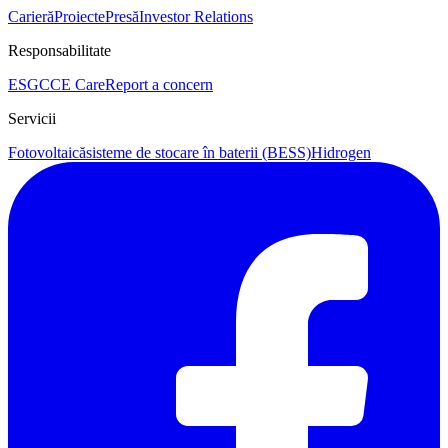
Carieră
Proiecte
Presă
Investor Relations
Responsabilitate
ESG
CCE Care
Report a concern
Servicii
Fotovoltaică
sisteme de stocare în baterii (BESS)
Hidrogen