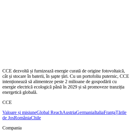
CCE dezvoltă și furnizează energie curată de origine fotovoltaică,
cât și stocare în baterii, în șapte țări. Cu un portofoliu puternic, CCE
intenționează să alimenteze peste 2 milioane de gospodării cu
energie electrică ecologică până în 2029 și să promoveze tranziția
energetică globală.
CCE
Valoare și misiune
Global Reach
Austria
Germania
Italia
Franța
Țările
de Jos
România
Chile
Compania