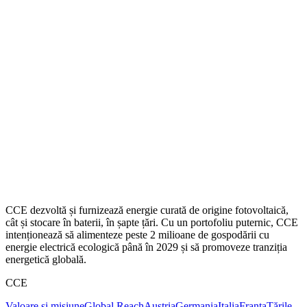
CCE dezvoltă și furnizează energie curată de origine fotovoltaică,
cât și stocare în baterii, în șapte țări. Cu un portofoliu puternic, CCE
intenționează să alimenteze peste 2 milioane de gospodării cu
energie electrică ecologică până în 2029 și să promoveze tranziția
energetică globală.
CCE
Valoare și misiune
Global Reach
Austria
Germania
Italia
Franța
Țările