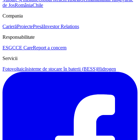
de Jos
România
Chile
Compania
Carieră
Proiecte
Presă
Investor Relations
Responsabilitate
ESG
CCE Care
Report a concern
Servicii
Fotovoltaică
sisteme de stocare în baterii (BESS)
Hidrogen