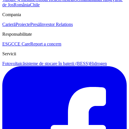
de Jos
România
Chile
Compania
Carieră
Proiecte
Presă
Investor Relations
Responsabilitate
ESG
CCE Care
Report a concern
Servicii
Fotovoltaică
sisteme de stocare în baterii (BESS)
Hidrogen