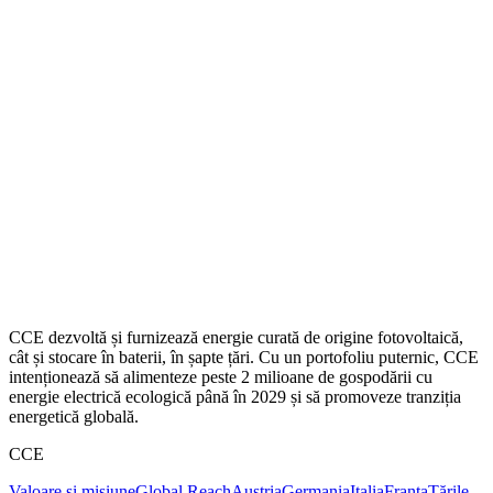
CCE dezvoltă și furnizează energie curată de origine fotovoltaică,
cât și stocare în baterii, în șapte țări. Cu un portofoliu puternic, CCE
intenționează să alimenteze peste 2 milioane de gospodării cu
energie electrică ecologică până în 2029 și să promoveze tranziția
energetică globală.
CCE
Valoare și misiune
Global Reach
Austria
Germania
Italia
Franța
Țările