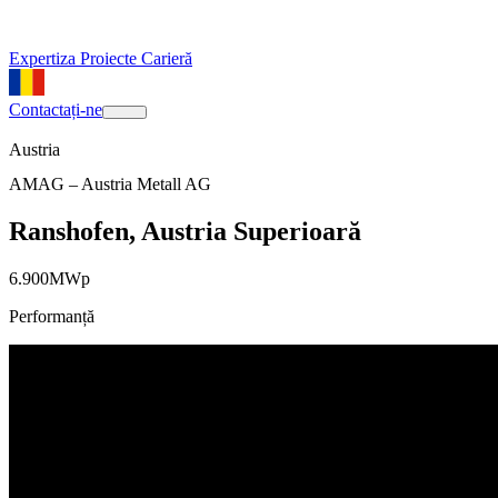
Expertiza
Proiecte
Carieră
Contactați-ne
Austria
AMAG – Austria Metall AG
Ranshofen, Austria Superioară
6.900
MWp
Performanță