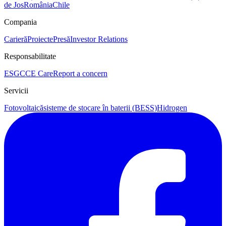
de Jos
România
Chile
Compania
Carieră
Proiecte
Presă
Investor Relations
Responsabilitate
ESG
CCE Care
Report a concern
Servicii
Fotovoltaică
sisteme de stocare în baterii (BESS)
Hidrogen