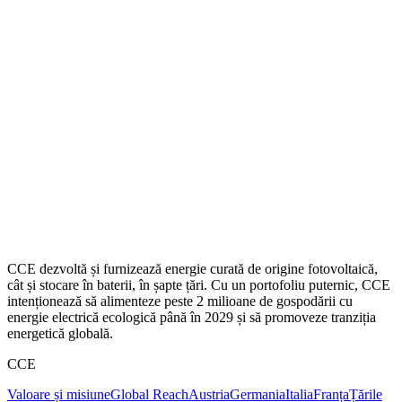
CCE dezvoltă și furnizează energie curată de origine fotovoltaică,
cât și stocare în baterii, în șapte țări. Cu un portofoliu puternic, CCE
intenționează să alimenteze peste 2 milioane de gospodării cu
energie electrică ecologică până în 2029 și să promoveze tranziția
energetică globală.
CCE
Valoare și misiune
Global Reach
Austria
Germania
Italia
Franța
Țările