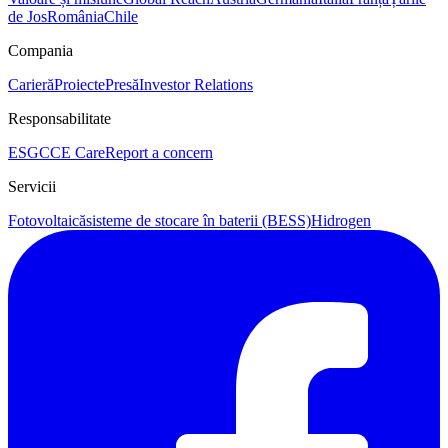
de Jos
România
Chile
Compania
Carieră
Proiecte
Presă
Investor Relations
Responsabilitate
ESG
CCE Care
Report a concern
Servicii
Fotovoltaică
sisteme de stocare în baterii (BESS)
Hidrogen