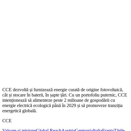
CCE dezvoltă și furnizează energie curată de origine fotovoltaică,
cât și stocare în baterii, în șapte țări. Cu un portofoliu puternic, CCE
intenționează să alimenteze peste 2 milioane de gospodării cu
energie electrică ecologică până în 2029 și să promoveze tranziția
energetică globală.
CCE
Valoare și misiune
Global Reach
Austria
Germania
Italia
Franța
Țările