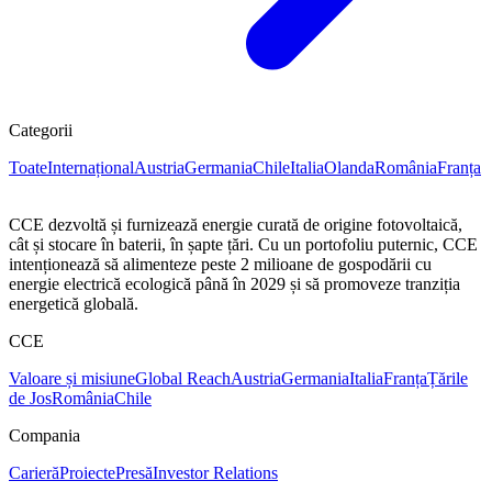
Categorii
Toate
Internațional
Austria
Germania
Chile
Italia
Olanda
România
Franța
CCE dezvoltă și furnizează energie curată de origine fotovoltaică,
cât și stocare în baterii, în șapte țări. Cu un portofoliu puternic, CCE
intenționează să alimenteze peste 2 milioane de gospodării cu
energie electrică ecologică până în 2029 și să promoveze tranziția
energetică globală.
CCE
Valoare și misiune
Global Reach
Austria
Germania
Italia
Franța
Țările
de Jos
România
Chile
Compania
Carieră
Proiecte
Presă
Investor Relations