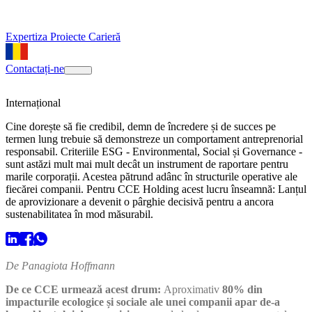
Expertiza
Proiecte
Carieră
Contactați-ne
Internațional
Cine dorește să fie credibil, demn de încredere și de succes pe
termen lung trebuie să demonstreze un comportament antreprenorial
responsabil. Criteriile ESG - Environmental, Social și Governance -
sunt astăzi mult mai mult decât un instrument de raportare pentru
marile corporații. Acestea pătrund adânc în structurile operative ale
fiecărei companii. Pentru CCE Holding acest lucru înseamnă: Lanțul
de aprovizionare a devenit o pârghie decisivă pentru a ancora
sustenabilitatea în mod măsurabil.
De Panagiota Hoffmann
De ce CCE urmează acest drum:
Aproximativ
80% din
impacturile ecologice și sociale ale unei companii apar de-a