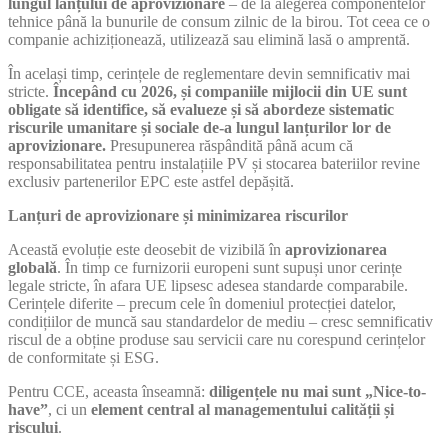
lungul lanțului de aprovizionare
– de la alegerea componentelor
tehnice până la bunurile de consum zilnic de la birou. Tot ceea ce o
companie achiziționează, utilizează sau elimină lasă o amprentă.
În același timp, cerințele de reglementare devin semnificativ mai
stricte.
Începând cu 2026, și companiile mijlocii din UE sunt
obligate să identifice, să evalueze și să abordeze sistematic
riscurile umanitare și sociale de-a lungul lanțurilor lor de
aprovizionare.
Presupunerea răspândită până acum că
responsabilitatea pentru instalațiile PV și stocarea bateriilor revine
exclusiv partenerilor EPC este astfel depășită.
Lanțuri de aprovizionare și minimizarea riscurilor
Această evoluție este deosebit de vizibilă în
aprovizionarea
globală
. În timp ce furnizorii europeni sunt supuși unor cerințe
legale stricte, în afara UE lipsesc adesea standarde comparabile.
Cerințele diferite – precum cele în domeniul protecției datelor,
condițiilor de muncă sau standardelor de mediu – cresc semnificativ
riscul de a obține produse sau servicii care nu corespund cerințelor
de conformitate și ESG.
Pentru CCE, aceasta înseamnă:
diligențele nu mai sunt „Nice-to-
have”
, ci un
element central al managementului calității și
riscului
.