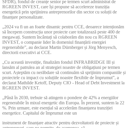
SFDR), fondul de creanțe senior pe termen scurt administrat de
RGREEN INVEST, care își propune să accelereze tranziția
energetică prin sprijinirea antreprenorilor din sector cu soluții de
finanțare personalizate.
„2024 va fi un an foarte dinamic pentru CCE, deoarece intenționăm
să începem construcția unor proiecte care totalizează peste 400 de
megawați. Suntem încântați să colaborăm din nou cu RGREEN
INVEST, o companie lider în domeniul finanțării energiei
regenerabile”, au declarat Martin Dürnberger și Jörg Menyesch,
directorii executivi ai CCE.
„Cu această investiție, finalizăm fondul INFRABRIDGE III și
lansăm al patrulea an al strategiei noastre de obligațiuni pe termen
scurt. Așteptăm cu nerăbdare să continuăm să sprijinim companiile și
proiectele cu impact cu soluțiile noastre flexibile de împrumut”, a
declarat Mathilde Ketoff, Deputy CIO - Head of Debt Investment la
RGREEN INVEST.
„Până în 2030, trebuie să atingem o pondere de 42% a energiilor
regenerabile în mixul energetic din Europa. În prezent, suntem la 22
%. Prin urmare, este esențial să accelerăm finanțarea tranziției
energetice. Capitalul de împrumut este un
instrument de finanțare atractiv pentru dezvoltatorii de proiecte și
antreprenori, care ne permite, de asemenea, să