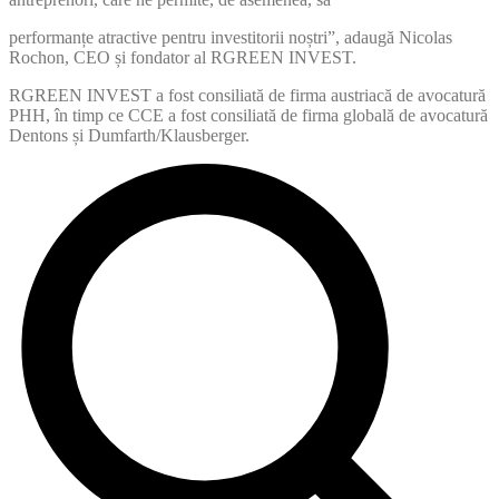
performanțe atractive pentru investitorii noștri”, adaugă Nicolas
Rochon, CEO și fondator al RGREEN INVEST.
RGREEN INVEST a fost consiliată de firma austriacă de avocatură
PHH, în timp ce CCE a fost consiliată de firma globală de avocatură
Dentons și Dumfarth/Klausberger.