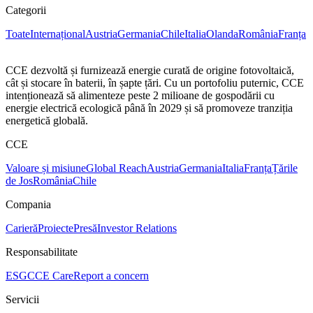
Categorii
Toate
Internațional
Austria
Germania
Chile
Italia
Olanda
România
Franța
CCE dezvoltă și furnizează energie curată de origine fotovoltaică,
cât și stocare în baterii, în șapte țări. Cu un portofoliu puternic, CCE
intenționează să alimenteze peste 2 milioane de gospodării cu
energie electrică ecologică până în 2029 și să promoveze tranziția
energetică globală.
CCE
Valoare și misiune
Global Reach
Austria
Germania
Italia
Franța
Țările
de Jos
România
Chile
Compania
Carieră
Proiecte
Presă
Investor Relations
Responsabilitate
ESG
CCE Care
Report a concern
Servicii