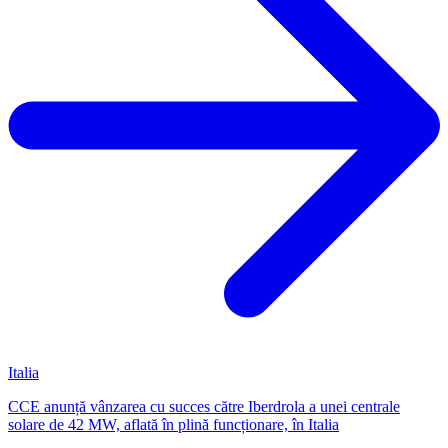
Italia
CCE anunță vânzarea cu succes către Iberdrola a unei centrale
solare de 42 MW, aflată în plină funcționare, în Italia