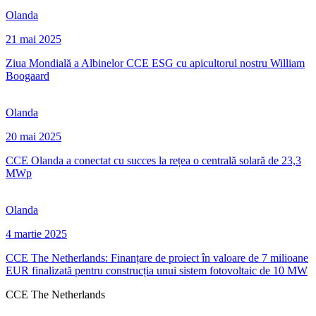
Olanda
21 mai 2025
Ziua Mondială a Albinelor CCE ESG cu apicultorul nostru William
Boogaard
Olanda
20 mai 2025
CCE Olanda a conectat cu succes la rețea o centrală solară de 23,3
MWp
Olanda
4 martie 2025
CCE The Netherlands: Finanțare de proiect în valoare de 7 milioane
EUR finalizată pentru construcția unui sistem fotovoltaic de 10 MW
CCE The Netherlands