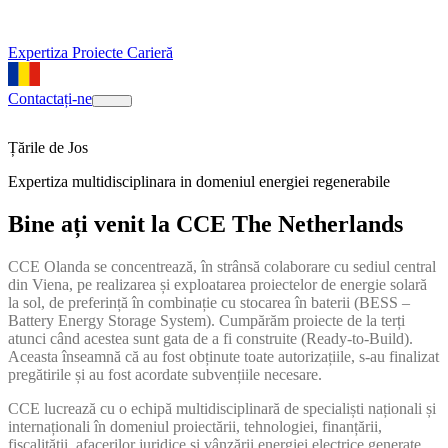
Expertiza
Proiecte
Carieră
Contactați-ne
Țările de Jos
Expertiza multidisciplinara in domeniul energiei regenerabile
Bine ați venit la CCE The Netherlands
CCE Olanda se concentrează, în strânsă colaborare cu sediul central
din Viena, pe realizarea și exploatarea proiectelor de energie solară
la sol, de preferință în combinație cu stocarea în baterii (BESS –
Battery Energy Storage System). Cumpărăm proiecte de la terți
atunci când acestea sunt gata de a fi construite (Ready-to-Build).
Aceasta înseamnă că au fost obținute toate autorizațiile, s-au finalizat
pregătirile și au fost acordate subvențiile necesare.
CCE lucrează cu o echipă multidisciplinară de specialiști naționali și
internaționali în domeniul proiectării, tehnologiei, finanțării,
fiscalității, afacerilor juridice și vânzării energiei electrice generate.