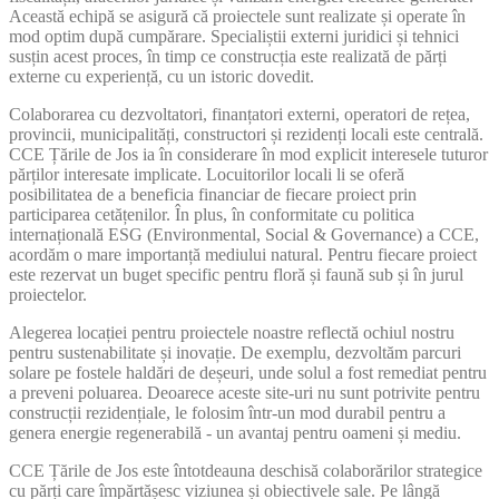
Această echipă se asigură că proiectele sunt realizate și operate în
mod optim după cumpărare. Specialiștii externi juridici și tehnici
susțin acest proces, în timp ce construcția este realizată de părți
externe cu experiență, cu un istoric dovedit.
Colaborarea cu dezvoltatori, finanțatori externi, operatori de rețea,
provincii, municipalități, constructori și rezidenți locali este centrală.
CCE Țările de Jos ia în considerare în mod explicit interesele tuturor
părților interesate implicate. Locuitorilor locali li se oferă
posibilitatea de a beneficia financiar de fiecare proiect prin
participarea cetățenilor. În plus, în conformitate cu politica
internațională ESG (Environmental, Social & Governance) a CCE,
acordăm o mare importanță mediului natural. Pentru fiecare proiect
este rezervat un buget specific pentru floră și faună sub și în jurul
proiectelor.
Alegerea locației pentru proiectele noastre reflectă ochiul nostru
pentru sustenabilitate și inovație. De exemplu, dezvoltăm parcuri
solare pe fostele haldări de deșeuri, unde solul a fost remediat pentru
a preveni poluarea. Deoarece aceste site-uri nu sunt potrivite pentru
construcții rezidențiale, le folosim într-un mod durabil pentru a
genera energie regenerabilă - un avantaj pentru oameni și mediu.
CCE Țările de Jos este întotdeauna deschisă colaborărilor strategice
cu părți care împărtășesc viziunea și obiectivele sale. Pe lângă