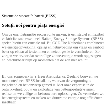
Sisteme de stocare în baterii (BESS)
Soluții noi pentru piața energiei
Om de energietransitie succesvol te maken, is een stabiel en flexibel
elektriciteitsnet essentieel. Batterij Energy Storage Systems (BESS)
spelen hierin een cruciale rol. Bij CCE The Netherlands combineren
we energieopwekking, opslag en netinvoeding om vraag en aanbod
beter op elkaar af te stemmen en netcongestie te verminderen. Zo
zorgen we ervoor dat overtollige zonne-energie wordt opgeslagen
en beschikbaar blijft op momenten dat de zon niet schijnt.
Bij ons zonnepark in ’s-Heer Arendskerke, Zeeland bouwen we
momenteel een BESS-installatie, waarvan de vergunning is
toegekend en het ontwerp gereed is. Met onze expertise in de
ontwikkeling, bouw en exploitatie van batterijopslagsystemen
realiseren we veilige en betrouwbare oplossingen. Zo versterken we
het energiesysteem en maken we duurzame energie nog efficiënter
inzetbaar.