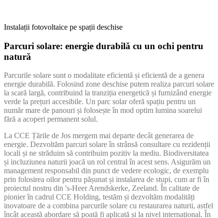
Instalații fotovoltaice pe spații deschise
Parcuri solare: energie durabilă cu un ochi pentru
natură
Parcurile solare sunt o modalitate eficientă și eficientă de a genera
energie durabilă. Folosind zone deschise putem realiza parcuri solare
la scară largă, contribuind la tranziția energetică și furnizând energie
verde la prețuri accesibile. Un parc solar oferă spațiu pentru un
număr mare de panouri și folosește în mod optim lumina soarelui
fără a acoperi permanent solul.
La CCE Țările de Jos mergem mai departe decât generarea de
energie. Dezvoltăm parcuri solare în strânsă consultare cu rezidenții
locali și ne străduim să contribuim pozitiv la mediu. Biodiversitatea
și incluziunea naturii joacă un rol central în acest sens. Asigurăm un
management responsabil din punct de vedere ecologic, de exemplu
prin folosirea oilor pentru pășunat și instalarea de stupi, cum ar fi în
proiectul nostru din 's-Heer Arendskerke, Zeeland. În calitate de
pionier în cadrul CCE Holding, testăm și dezvoltăm modalități
inovatoare de a combina parcurile solare cu restaurarea naturii, astfel
încât această abordare să poată fi aplicată și la nivel internațional. În