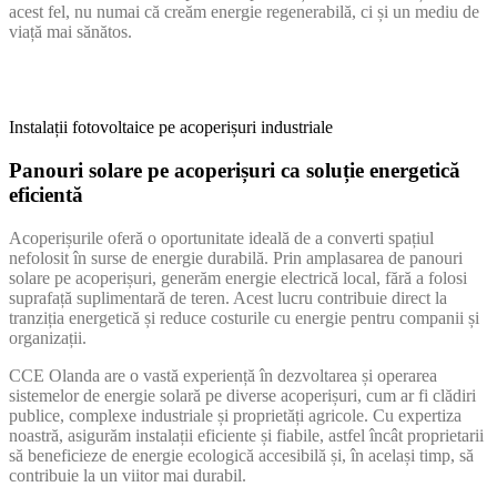
acest fel, nu numai că creăm energie regenerabilă, ci și un mediu de
viață mai sănătos.
Instalații fotovoltaice pe acoperișuri industriale
Panouri solare pe acoperișuri ca soluție energetică
eficientă
Acoperișurile oferă o oportunitate ideală de a converti spațiul
nefolosit în surse de energie durabilă. Prin amplasarea de panouri
solare pe acoperișuri, generăm energie electrică local, fără a folosi
suprafață suplimentară de teren. Acest lucru contribuie direct la
tranziția energetică și reduce costurile cu energie pentru companii și
organizații.
CCE Olanda are o vastă experiență în dezvoltarea și operarea
sistemelor de energie solară pe diverse acoperișuri, cum ar fi clădiri
publice, complexe industriale și proprietăți agricole. Cu expertiza
noastră, asigurăm instalații eficiente și fiabile, astfel încât proprietarii
să beneficieze de energie ecologică accesibilă și, în același timp, să
contribuie la un viitor mai durabil.