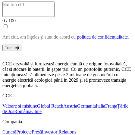
0 / 100
Am citit, am înțeles și sunt de acord cu
politica de confidențialitate
.
Trimiteți
CCE dezvoltă și furnizează energie curată de origine fotovoltaică,
cât și stocare în baterii, în șapte țări. Cu un portofoliu puternic, CCE
intenționează să alimenteze peste 2 milioane de gospodării cu
energie electrică ecologică până în 2029 și să promoveze tranziția
energetică globală.
CCE
Valoare și misiune
Global Reach
Austria
Germania
Italia
Franța
Țările
de Jos
România
Chile
Compania
Carieră
Proiecte
Presă
Investor Relations