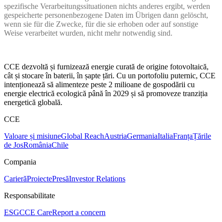
spezifische Verarbeitungssituationen nichts anderes ergibt, werden
gespeicherte personenbezogene Daten im Übrigen dann gelöscht,
wenn sie für die Zwecke, für die sie erhoben oder auf sonstige
Weise verarbeitet wurden, nicht mehr notwendig sind.
CCE dezvoltă și furnizează energie curată de origine fotovoltaică,
cât și stocare în baterii, în șapte țări. Cu un portofoliu puternic, CCE
intenționează să alimenteze peste 2 milioane de gospodării cu
energie electrică ecologică până în 2029 și să promoveze tranziția
energetică globală.
CCE
Valoare și misiune
Global Reach
Austria
Germania
Italia
Franța
Țările
de Jos
România
Chile
Compania
Carieră
Proiecte
Presă
Investor Relations
Responsabilitate
ESG
CCE Care
Report a concern