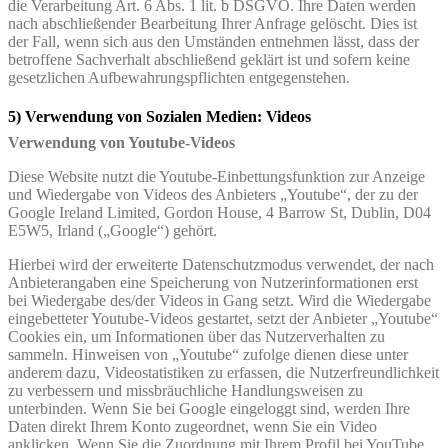
die Verarbeitung Art. 6 Abs. 1 lit. b DSGVO. Ihre Daten werden
nach abschließender Bearbeitung Ihrer Anfrage gelöscht. Dies ist
der Fall, wenn sich aus den Umständen entnehmen lässt, dass der
betroffene Sachverhalt abschließend geklärt ist und sofern keine
gesetzlichen Aufbewahrungspflichten entgegenstehen.
5) Verwendung von Sozialen Medien: Videos
Verwendung von Youtube-Videos
Diese Website nutzt die Youtube-Einbettungsfunktion zur Anzeige
und Wiedergabe von Videos des Anbieters „Youtube“, der zu der
Google Ireland Limited, Gordon House, 4 Barrow St, Dublin, D04
E5W5, Irland („Google“) gehört.
Hierbei wird der erweiterte Datenschutzmodus verwendet, der nach
Anbieterangaben eine Speicherung von Nutzerinformationen erst
bei Wiedergabe des/der Videos in Gang setzt. Wird die Wiedergabe
eingebetteter Youtube-Videos gestartet, setzt der Anbieter „Youtube“
Cookies ein, um Informationen über das Nutzerverhalten zu
sammeln. Hinweisen von „Youtube“ zufolge dienen diese unter
anderem dazu, Videostatistiken zu erfassen, die Nutzerfreundlichkeit
zu verbessern und missbräuchliche Handlungsweisen zu
unterbinden. Wenn Sie bei Google eingeloggt sind, werden Ihre
Daten direkt Ihrem Konto zugeordnet, wenn Sie ein Video
anklicken. Wenn Sie die Zuordnung mit Ihrem Profil bei YouTube