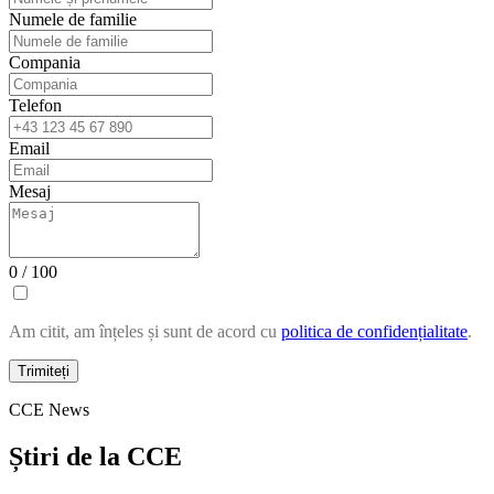
Numele de familie
Compania
Telefon
Email
Mesaj
0 / 100
Am citit, am înțeles și sunt de acord cu
politica de confidențialitate
.
Trimiteți
CCE News
Știri de la CCE