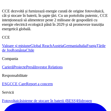
CCE dezvoltă și furnizează energie curată de origine fotovoltaică,
cât și stocare în baterii, în șapte țări. Cu un portofoliu puternic, CCE
intenționează să alimenteze peste 2 milioane de gospodării cu
energie electrică ecologică până în 2029 și să promoveze tranziția
energetică globală.
CCE
Valoare și misiune
Global Reach
Austria
Germania
Italia
Franța
Țările
de Jos
România
Chile
Compania
Carieră
Proiecte
Presă
Investor Relations
Responsabilitate
ESG
CCE Care
Report a concern
Servicii
Fotovoltaică
sisteme de stocare în baterii (BESS)
Hidrogen