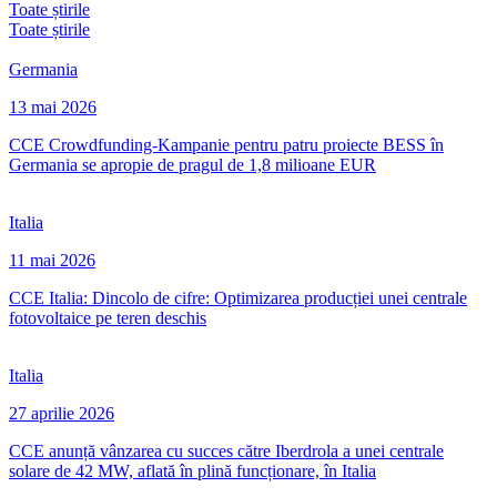
Toate știrile
Toate știrile
Germania
13 mai 2026
CCE Crowdfunding-Kampanie pentru patru proiecte BESS în
Germania se apropie de pragul de 1,8 milioane EUR
Italia
11 mai 2026
CCE Italia: Dincolo de cifre: Optimizarea producției unei centrale
fotovoltaice pe teren deschis
Italia
27 aprilie 2026
CCE anunță vânzarea cu succes către Iberdrola a unei centrale
solare de 42 MW, aflată în plină funcționare, în Italia