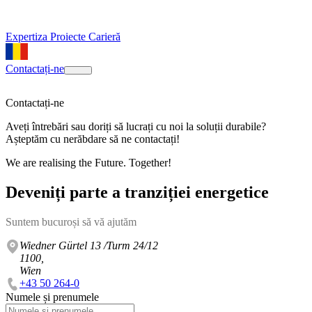
Expertiza
Proiecte
Carieră
Contactați-ne
Contactați-ne
Aveți întrebări sau doriți să lucrați cu noi la soluții durabile?
Așteptăm cu nerăbdare să ne contactați!
We are realising the Future. Together!
Deveniți parte a tranziției energetice
Suntem bucuroși să vă ajutăm
Wiedner Gürtel 13 /Turm 24/12
1100,
Wien
+43 50 264-0
Numele și prenumele