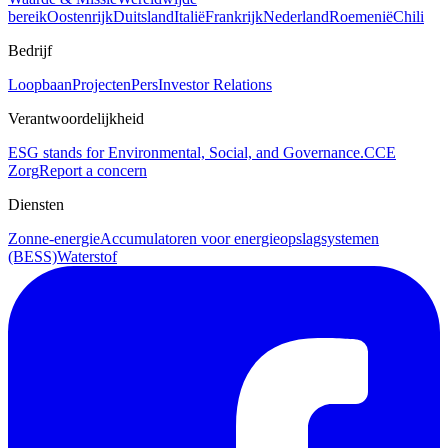
bereik
Oostenrijk
Duitsland
Italië
Frankrijk
Nederland
Roemenië
Chili
Bedrijf
Loopbaan
Projecten
Pers
Investor Relations
Verantwoordelijkheid
ESG stands for Environmental, Social, and Governance.
CCE
Zorg
Report a concern
Diensten
Zonne-energie
Accumulatoren voor energieopslagsystemen
(BESS)
Waterstof