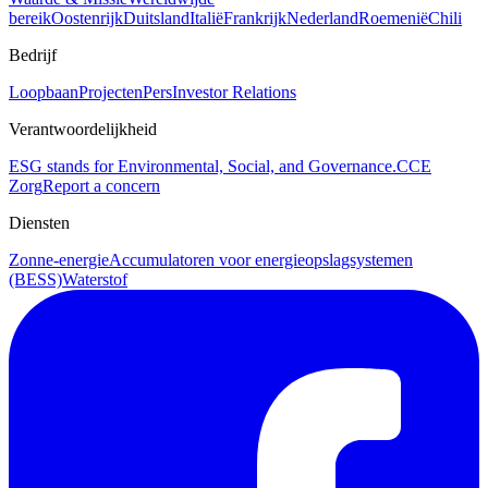
bereik
Oostenrijk
Duitsland
Italië
Frankrijk
Nederland
Roemenië
Chili
Bedrijf
Loopbaan
Projecten
Pers
Investor Relations
Verantwoordelijkheid
ESG stands for Environmental, Social, and Governance.
CCE
Zorg
Report a concern
Diensten
Zonne-energie
Accumulatoren voor energieopslagsystemen
(BESS)
Waterstof