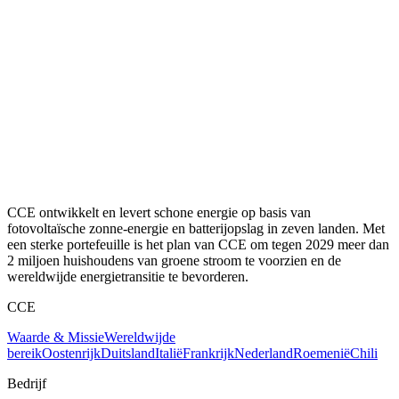
CCE ontwikkelt en levert schone energie op basis van
fotovoltaïsche zonne-energie en batterijopslag in zeven landen. Met
een sterke portefeuille is het plan van CCE om tegen 2029 meer dan
2 miljoen huishoudens van groene stroom te voorzien en de
wereldwijde energietransitie te bevorderen.
CCE
Waarde & Missie
Wereldwijde
bereik
Oostenrijk
Duitsland
Italië
Frankrijk
Nederland
Roemenië
Chili
Bedrijf