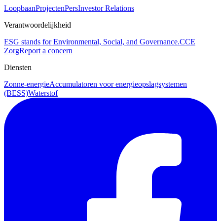
Loopbaan
Projecten
Pers
Investor Relations
Verantwoordelijkheid
ESG stands for Environmental, Social, and Governance.
CCE
Zorg
Report a concern
Diensten
Zonne-energie
Accumulatoren voor energieopslagsystemen
(BESS)
Waterstof