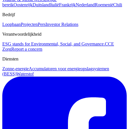
bereik
Oostenrijk
Duitsland
Italië
Frankrijk
Nederland
Roemenië
Chili
Bedrijf
Loopbaan
Projecten
Pers
Investor Relations
Verantwoordelijkheid
ESG stands for Environmental, Social, and Governance.
CCE
Zorg
Report a concern
Diensten
Zonne-energie
Accumulatoren voor energieopslagsystemen
(BESS)
Waterstof