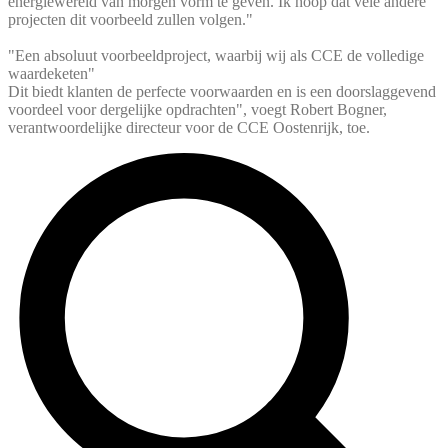
energiewereld van morgen vorm te geven. Ik hoop dat vele andere
projecten dit voorbeeld zullen volgen."
"Een absoluut voorbeeldproject, waarbij wij als CCE de volledige
waardeketen"
Dit biedt klanten de perfecte voorwaarden en is een doorslaggevend
voordeel voor dergelijke opdrachten", voegt Robert Bogner,
verantwoordelijke directeur voor de CCE Oostenrijk, toe.