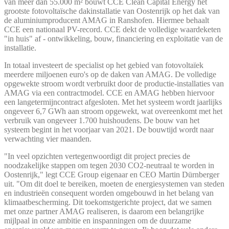
van meer dan 55.000 m² bouwt CCE Clean Capital Energy het
grootste fotovoltaïsche dakinstallatie van Oostenrijk op het dak van
de aluminiumproducent AMAG in Ranshofen. Hiermee behaalt
CCE een nationaal PV-record. CCE dekt de volledige waardeketen
"in huis" af - ontwikkeling, bouw, financiering en exploitatie van de
installatie.
In totaal investeert de specialist op het gebied van fotovoltaïek
meerdere miljoenen euro's op de daken van AMAG. De volledige
opgewekte stroom wordt verbruikt door de productie-installaties van
AMAG via een contractmodel. CCE en AMAG hebben hiervoor
een langetermijncontract afgesloten. Met het systeem wordt jaarlijks
ongeveer 6,7 GWh aan stroom opgewekt, wat overeenkomt met het
verbruik van ongeveer 1.700 huishoudens. De bouw van het
systeem begint in het voorjaar van 2021. De bouwtijd wordt naar
verwachting vier maanden.
"In veel opzichten vertegenwoordigt dit project precies de
noodzakelijke stappen om tegen 2030 CO2-neutraal te worden in
Oostenrijk," legt CCE Group eigenaar en CEO Martin Dürnberger
uit. "Om dit doel te bereiken, moeten de energiesystemen van steden
en industrieën consequent worden omgebouwd in het belang van
klimaatbescherming. Dit toekomstgerichte project, dat we samen
met onze partner AMAG realiseren, is daarom een ​​belangrijke
mijlpaal in onze ambitie en inspanningen om de duurzame