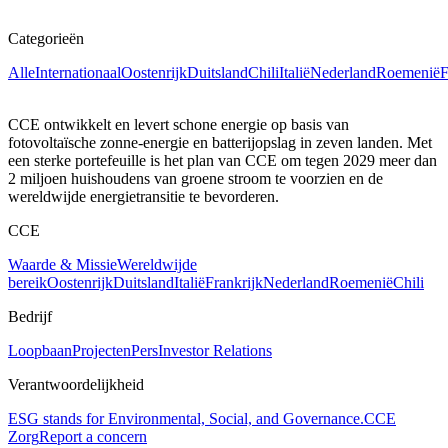
Categorieën
Alle
Internationaal
Oostenrijk
Duitsland
Chili
Italië
Nederland
Roemenië
F
CCE ontwikkelt en levert schone energie op basis van
fotovoltaïsche zonne-energie en batterijopslag in zeven landen. Met
een sterke portefeuille is het plan van CCE om tegen 2029 meer dan
2 miljoen huishoudens van groene stroom te voorzien en de
wereldwijde energietransitie te bevorderen.
CCE
Waarde & Missie
Wereldwijde
bereik
Oostenrijk
Duitsland
Italië
Frankrijk
Nederland
Roemenië
Chili
Bedrijf
Loopbaan
Projecten
Pers
Investor Relations
Verantwoordelijkheid
ESG stands for Environmental, Social, and Governance.
CCE
Zorg
Report a concern