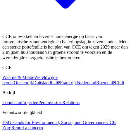
CCE ontwikkelt en levert schone energie op basis van
fotovoltaïsche zonne-energie en batterijopslag in zeven landen. Met
een sterke portefeuille is het plan van CCE om tegen 2029 meer dan
2 miljoen huishoudens van groene stroom te voorzien en de
wereldwijde energietransitie te bevorderen.
CCE
Waarde & Missie
Wereldwijde
bereik
Oostenrijk
Duitsland
Italië
Frankrijk
Nederland
Roemenië
Chili
Bedrijf
Loopbaan
Projecten
Pers
Investor Relations
Verantwoordelijkheid
ESG stands for Environmental, Social, and Governance.
CCE
Zorg
Report a concern