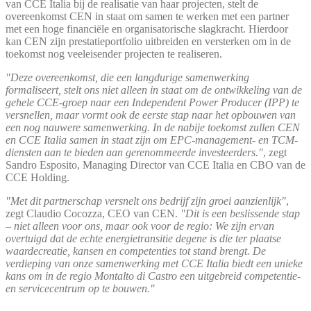
van CCE Italia bij de realisatie van haar projecten, stelt de
overeenkomst CEN in staat om samen te werken met een partner
met een hoge financiële en organisatorische slagkracht. Hierdoor
kan CEN zijn prestatieportfolio uitbreiden en versterken om in de
toekomst nog veeleisender projecten te realiseren.
"Deze overeenkomst, die een langdurige samenwerking
formaliseert, stelt ons niet alleen in staat om de ontwikkeling van de
gehele CCE-groep naar een Independent Power Producer (IPP) te
versnellen, maar vormt ook de eerste stap naar het opbouwen van
een nog nauwere samenwerking. In de nabije toekomst zullen CEN
en CCE Italia samen in staat zijn om EPC-management- en TCM-
diensten aan te bieden aan gerenommeerde investeerders."
, zegt
Sandro Esposito, Managing Director van CCE Italia en CBO van de
CCE Holding.
"Met dit partnerschap versnelt ons bedrijf zijn groei aanzienlijk"
,
zegt Claudio Cocozza, CEO van CEN.
"Dit is een beslissende stap
– niet alleen voor ons, maar ook voor de regio: We zijn ervan
overtuigd dat de echte energietransitie degene is die ter plaatse
waardecreatie, kansen en competenties tot stand brengt. De
verdieping van onze samenwerking met CCE Italia biedt een unieke
kans om in de regio Montalto di Castro een uitgebreid competentie-
en servicecentrum op te bouwen."