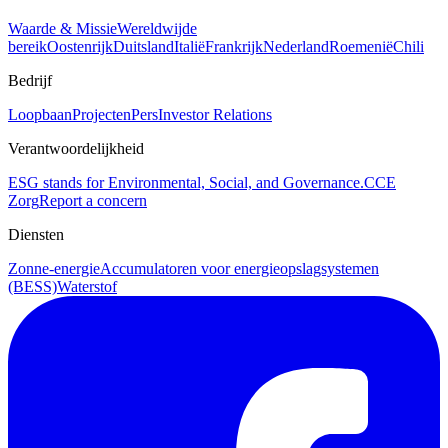
Waarde & Missie
Wereldwijde
bereik
Oostenrijk
Duitsland
Italië
Frankrijk
Nederland
Roemenië
Chili
Bedrijf
Loopbaan
Projecten
Pers
Investor Relations
Verantwoordelijkheid
ESG stands for Environmental, Social, and Governance.
CCE
Zorg
Report a concern
Diensten
Zonne-energie
Accumulatoren voor energieopslagsystemen
(BESS)
Waterstof