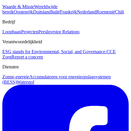
Waarde & Missie
Wereldwijde
bereik
Oostenrijk
Duitsland
Italië
Frankrijk
Nederland
Roemenië
Chili
Bedrijf
Loopbaan
Projecten
Pers
Investor Relations
Verantwoordelijkheid
ESG stands for Environmental, Social, and Governance.
CCE
Zorg
Report a concern
Diensten
Zonne-energie
Accumulatoren voor energieopslagsystemen
(BESS)
Waterstof