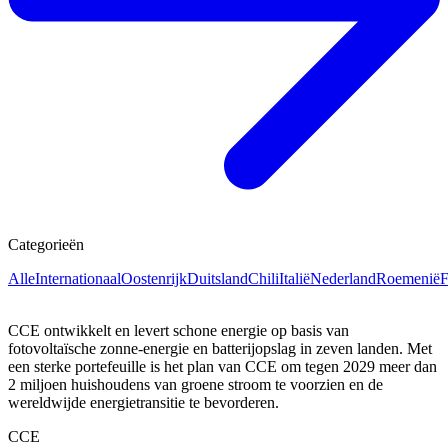
Categorieën
Alle
Internationaal
Oostenrijk
Duitsland
Chili
Italië
Nederland
Roemenië
F
CCE ontwikkelt en levert schone energie op basis van
fotovoltaïsche zonne-energie en batterijopslag in zeven landen. Met
een sterke portefeuille is het plan van CCE om tegen 2029 meer dan
2 miljoen huishoudens van groene stroom te voorzien en de
wereldwijde energietransitie te bevorderen.
CCE