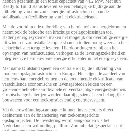
hebben gezamenlijk een totale capaciteit van 44,2 MW. Met hun
Ready-to-Build-status leveren ze een belangrijke bijdrage aan de
uitbreiding van duurzame energie-infrastructuur en aan de
stabilisatie en flexibilisering van het elektriciteitsnet.
Met de voortdurende uitbreiding van hernieuwbare energiebronnen
neemt ook de behoefte aan krachtige opslagoplossingen toe.
Batterij-energiesystemen maken het mogelijk om overtollige energie
uit wind- en zoninstallaties op te slaan en indien nodig weer aan het
elektriciteitsnet terug te leveren. Hierdoor dragen ze bij aan het
opvangen van netfluctuaties, verhogen ze de leveringszekerheid en
integreren ze hernieuwbare energie efficiënter in het energiesysteem.
Met name Duitsland speelt een centrale rol bij de uitbreiding van
moderne opslaginfrastructuur in Europa. Het stijgende aandeel van
hernieuwbare energiebronnen en de toenemende elektrificatie van
verschillende economische en levensgebieden leiden tot een
groeiende behoefte aan flexibele en veerkrachtige energiesystemen.
Grootschalige batterijen worden daarbij gezien als een belangrijke
bouwsteen voor een toekomstbestendig energiesysteem.
Via de crowdfunding-campagne kunnen investeerders direct
deelnemen aan de financiering van toekomstgerichte
opslagprojecten. De investering wordt aangeboden via het
Nederlandse crowdfunding-platform Zonhub, dat gespecialiseerd is
in duurzame energieprojecten.