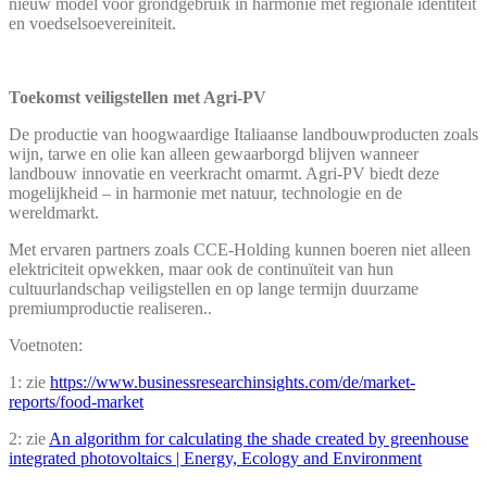
nieuw model voor grondgebruik in harmonie met regionale identiteit
en voedselsoevereiniteit.
Toekomst veiligstellen met Agri-PV
De productie van hoogwaardige Italiaanse landbouwproducten zoals
wijn, tarwe en olie kan alleen gewaarborgd blijven wanneer
landbouw innovatie en veerkracht omarmt. Agri-PV biedt deze
mogelijkheid – in harmonie met natuur, technologie en de
wereldmarkt.
Met ervaren partners zoals CCE-Holding kunnen boeren niet alleen
elektriciteit opwekken, maar ook de continuïteit van hun
cultuurlandschap veiligstellen en op lange termijn duurzame
premiumproductie realiseren.
.
Voetnoten:
1: zie
https://www.businessresearchinsights.com/de/market-
reports/food-market
2: zie
An algorithm for calculating the shade created by greenhouse
integrated photovoltaics | Energy, Ecology and Environment