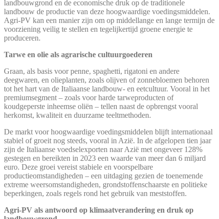
landbouwgrond en de economische druk op de traditionele
landbouw de productie van deze hoogwaardige voedingsmiddelen.
Agri-PV kan een manier zijn om op middellange en lange termijn de
voorziening veilig te stellen en tegelijkertijd groene energie te
produceren.
Tarwe en olie als agrarische cultuurgoederen
Graan, als basis voor penne, spaghetti, rigatoni en andere
deegwaren, en olieplanten, zoals olijven of zonnebloemen behoren
tot het hart van de Italiaanse landbouw- en eetcultuur. Vooral in het
premiumsegment – zoals voor harde tarweproducten of
koudgeperste inheemse oliën – tellen naast de opbrengst vooral
herkomst, kwaliteit en duurzame teeltmethoden.
De markt voor hoogwaardige voedingsmiddelen blijft internationaal
stabiel of groeit nog steeds, vooral in Azië. In de afgelopen tien jaar
zijn de Italiaanse voedselexporten naar Azië met ongeveer 128%
gestegen en bereikten in 2023 een waarde van meer dan 6 miljard
euro. Deze groei vereist stabiele en voorspelbare
productieomstandigheden – een uitdaging gezien de toenemende
extreme weersomstandigheden, grondstoffenschaarste en politieke
beperkingen, zoals regels rond het gebruik van meststoffen.
Agri-PV als antwoord op klimaatverandering en druk op
landbouwgrond