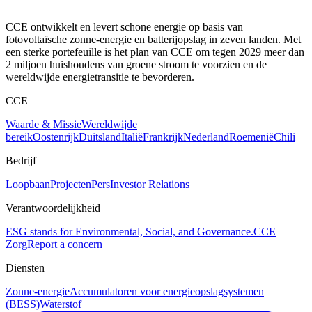
CCE ontwikkelt en levert schone energie op basis van
fotovoltaïsche zonne-energie en batterijopslag in zeven landen. Met
een sterke portefeuille is het plan van CCE om tegen 2029 meer dan
2 miljoen huishoudens van groene stroom te voorzien en de
wereldwijde energietransitie te bevorderen.
CCE
Waarde & Missie
Wereldwijde
bereik
Oostenrijk
Duitsland
Italië
Frankrijk
Nederland
Roemenië
Chili
Bedrijf
Loopbaan
Projecten
Pers
Investor Relations
Verantwoordelijkheid
ESG stands for Environmental, Social, and Governance.
CCE
Zorg
Report a concern
Diensten
Zonne-energie
Accumulatoren voor energieopslagsystemen
(BESS)
Waterstof