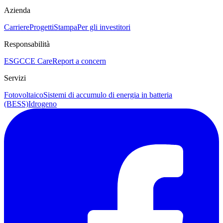
Azienda
Carriere
Progetti
Stampa
Per gli investitori
Responsabilità
ESG
CCE Care
Report a concern
Servizi
Fotovoltaico
Sistemi di accumulo di energia in batteria
(BESS)
Idrogeno