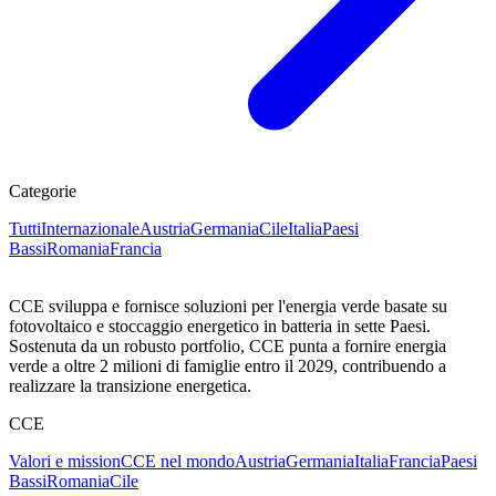
Categorie
Tutti
Internazionale
Austria
Germania
Cile
Italia
Paesi
Bassi
Romania
Francia
CCE sviluppa e fornisce soluzioni per l'energia verde basate su
fotovoltaico e stoccaggio energetico in batteria in sette Paesi.
Sostenuta da un robusto portfolio, CCE punta a fornire energia
verde a oltre 2 milioni di famiglie entro il 2029, contribuendo a
realizzare la transizione energetica.
CCE
Valori e mission
CCE nel mondo
Austria
Germania
Italia
Francia
Paesi
Bassi
Romania
Cile