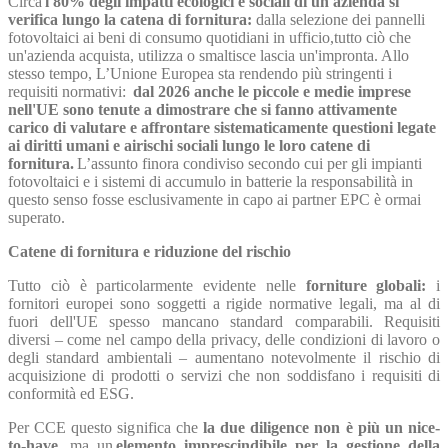
Circa
l'80% degli impatti ecologici e sociali di un'azienda si
verifica lungo la catena di fornitura:
dalla selezione dei pannelli
fotovoltaici ai beni di consumo quotidiani in ufficio,tutto ciò che
un'azienda acquista, utilizza o smaltisce lascia un'impronta. Allo
stesso tempo, L’Unione Europea sta rendendo più stringenti i
requisiti normativi:
dal 2026 anche le piccole e medie imprese
nell'UE sono tenute a dimostrare che si fanno attivamente
carico di valutare e affrontare sistematicamente questioni legate
ai diritti umani e airischi sociali lungo le loro catene di
fornitura.
L’assunto finora condiviso secondo cui per gli impianti
fotovoltaici e i sistemi di accumulo in batterie la responsabilità in
questo senso fosse esclusivamente in capo ai partner EPC è ormai
superato.
Catene di fornitura e riduzione del rischio
Tutto ciò è particolarmente evidente nelle
forniture globali:
i
fornitori europei sono soggetti a rigide normative legali, ma al di
fuori dell'UE spesso mancano standard comparabili. Requisiti
diversi – come nel campo della privacy, delle condizioni di lavoro o
degli standard ambientali – aumentano notevolmente il rischio di
acquisizione di prodotti o servizi che non soddisfano i requisiti di
conformità ed ESG.
Per CCE questo significa che
la due diligence non è più un nice-
to-have
, ma un
elemento imprescindibile per la gestione della