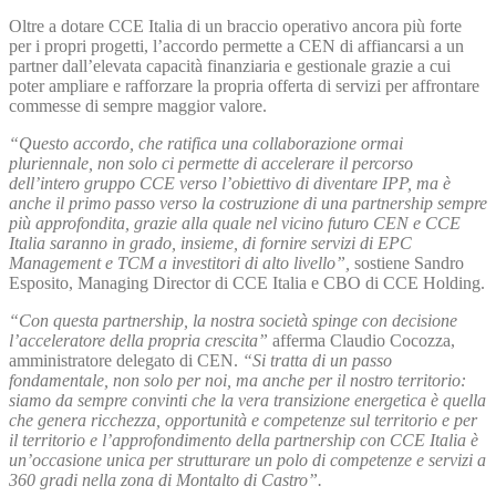
Oltre a dotare CCE Italia di un braccio operativo ancora più forte
per i propri progetti, l’accordo permette a CEN di affiancarsi a un
partner dall’elevata capacità finanziaria e gestionale grazie a cui
poter ampliare e rafforzare la propria offerta di servizi per affrontare
commesse di sempre maggior valore.
“Questo accordo, che ratifica una collaborazione ormai
pluriennale, non solo ci permette di accelerare il percorso
dell’intero gruppo CCE verso l’obiettivo di diventare IPP, ma è
anche il primo passo verso la costruzione di una partnership sempre
più approfondita, grazie alla quale nel vicino futuro CEN e CCE
Italia saranno in grado, insieme, di fornire servizi di EPC
Management e TCM a investitori di alto livello”,
sostiene Sandro
Esposito, Managing Director di CCE Italia e CBO di CCE Holding.
“Con questa partnership, la nostra società spinge con decisione
l’acceleratore della propria crescita”
afferma Claudio Cocozza,
amministratore delegato di CEN.
“Si tratta di un passo
fondamentale, non solo per noi, ma anche per il nostro territorio:
siamo da sempre convinti che la vera transizione energetica è quella
che genera ricchezza, opportunità e competenze sul territorio e per
il territorio e l’approfondimento della partnership con CCE Italia è
un’occasione unica per strutturare un polo di competenze e servizi a
360 gradi nella zona di Montalto di Castro”.