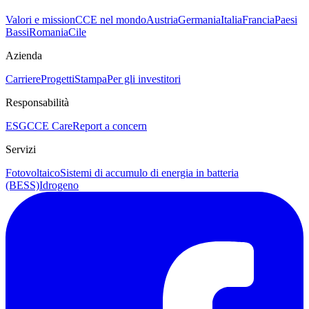
Valori e mission
CCE nel mondo
Austria
Germania
Italia
Francia
Paesi
Bassi
Romania
Cile
Azienda
Carriere
Progetti
Stampa
Per gli investitori
Responsabilità
ESG
CCE Care
Report a concern
Servizi
Fotovoltaico
Sistemi di accumulo di energia in batteria
(BESS)
Idrogeno