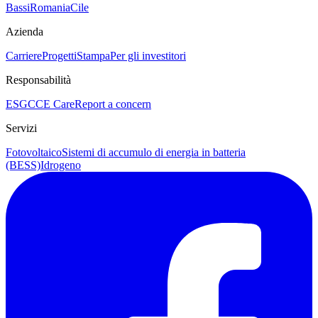
Bassi
Romania
Cile
Azienda
Carriere
Progetti
Stampa
Per gli investitori
Responsabilità
ESG
CCE Care
Report a concern
Servizi
Fotovoltaico
Sistemi di accumulo di energia in batteria
(BESS)
Idrogeno