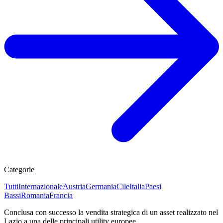
Categorie
Tutti
Internazionale
Austria
Germania
Cile
Italia
Paesi
Bassi
Romania
Francia
Conclusa con successo la vendita strategica di un asset realizzato nel
Lazio a una delle principali utility europee