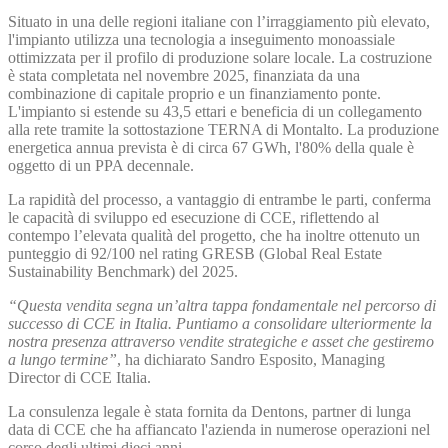
Situato in una delle regioni italiane con l’irraggiamento più elevato,
l'impianto utilizza una tecnologia a inseguimento monoassiale
ottimizzata per il profilo di produzione solare locale. La costruzione
è stata completata nel novembre 2025, finanziata da una
combinazione di capitale proprio e un finanziamento ponte.
L'impianto si estende su 43,5 ettari e beneficia di un collegamento
alla rete tramite la sottostazione TERNA di Montalto. La produzione
energetica annua prevista è di circa 67 GWh, l'80% della quale è
oggetto di un PPA decennale.
La rapidità del processo, a vantaggio di entrambe le parti, conferma
le capacità di sviluppo ed esecuzione di CCE, riflettendo al
contempo l’elevata qualità del progetto, che ha inoltre ottenuto un
punteggio di 92/100 nel rating GRESB (Global Real Estate
Sustainability Benchmark) del 2025.
“Questa vendita segna un’altra tappa fondamentale nel percorso di
successo di CCE in Italia. Puntiamo a consolidare ulteriormente la
nostra presenza attraverso vendite strategiche e asset che gestiremo
a lungo termine”
, ha dichiarato Sandro Esposito, Managing
Director di CCE Italia.
La consulenza legale è stata fornita da Dentons, partner di lunga
data di CCE che ha affiancato l'azienda in numerose operazioni nel
corso degli ultimi dieci anni.