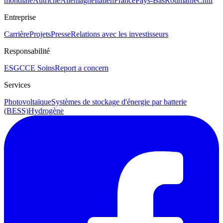
mondiale
Autriche
Allemagne
Italien
France
Pays-Bas
Roumanie
Chili
Entreprise
Carrière
Projets
Presse
Relations avec les investisseurs
Responsabilité
ESG
CCE Soins
Report a concern
Services
Photovoltaïque
Systèmes de stockage d'énergie par batterie
(BESS)
Hydrogène