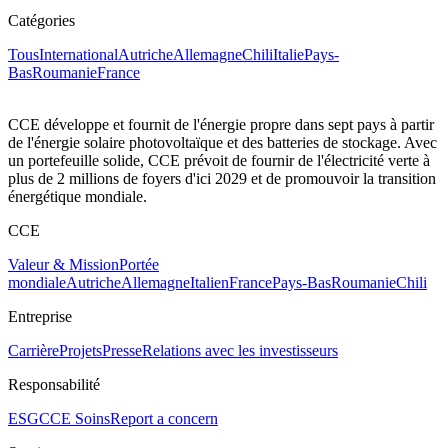
Catégories
Tous
International
Autriche
Allemagne
Chili
Italie
Pays-
Bas
Roumanie
France
CCE développe et fournit de l'énergie propre dans sept pays à partir
de l'énergie solaire photovoltaïque et des batteries de stockage. Avec
un portefeuille solide, CCE prévoit de fournir de l'électricité verte à
plus de 2 millions de foyers d'ici 2029 et de promouvoir la transition
énergétique mondiale.
CCE
Valeur & Mission
Portée
mondiale
Autriche
Allemagne
Italien
France
Pays-Bas
Roumanie
Chili
Entreprise
Carrière
Projets
Presse
Relations avec les investisseurs
Responsabilité
ESG
CCE Soins
Report a concern