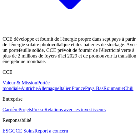
CCE développe et fournit de l'énergie propre dans sept pays à partir
de l'énergie solaire photovoltaïque et des batteries de stockage. Avec
un portefeuille solide, CCE prévoit de fournir de l'électricité verte à
plus de 2 millions de foyers d'ici 2029 et de promouvoir la transition
énergétique mondiale.
CCE
Valeur & Mission
Portée
mondiale
Autriche
Allemagne
Italien
France
Pays-Bas
Roumanie
Chili
Entreprise
Carrière
Projets
Presse
Relations avec les investisseurs
Responsabilité
ESG
CCE Soins
Report a concern