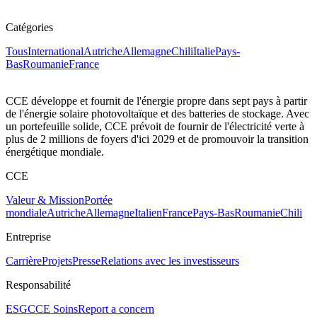
Catégories
Tous
International
Autriche
Allemagne
Chili
Italie
Pays-
Bas
Roumanie
France
CCE développe et fournit de l'énergie propre dans sept pays à partir
de l'énergie solaire photovoltaïque et des batteries de stockage. Avec
un portefeuille solide, CCE prévoit de fournir de l'électricité verte à
plus de 2 millions de foyers d'ici 2029 et de promouvoir la transition
énergétique mondiale.
CCE
Valeur & Mission
Portée
mondiale
Autriche
Allemagne
Italien
France
Pays-Bas
Roumanie
Chili
Entreprise
Carrière
Projets
Presse
Relations avec les investisseurs
Responsabilité
ESG
CCE Soins
Report a concern