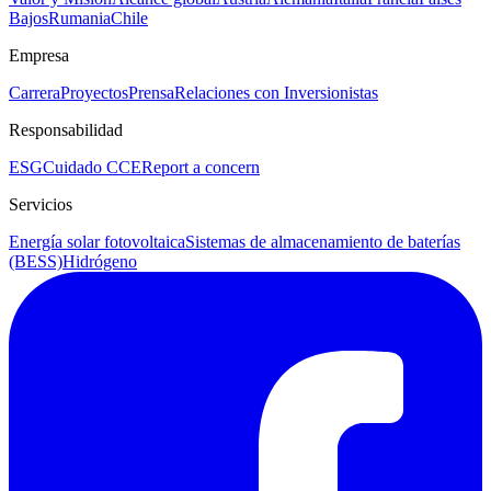
Bajos
Rumania
Chile
Empresa
Carrera
Proyectos
Prensa
Relaciones con Inversionistas
Responsabilidad
ESG
Cuidado CCE
Report a concern
Servicios
Energía solar fotovoltaica
Sistemas de almacenamiento de baterías
(BESS)
Hidrógeno