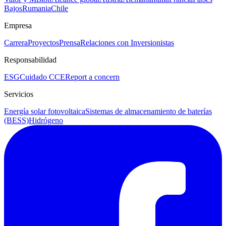
Bajos
Rumania
Chile
Empresa
Carrera
Proyectos
Prensa
Relaciones con Inversionistas
Responsabilidad
ESG
Cuidado CCE
Report a concern
Servicios
Energía solar fotovoltaica
Sistemas de almacenamiento de baterías
(BESS)
Hidrógeno