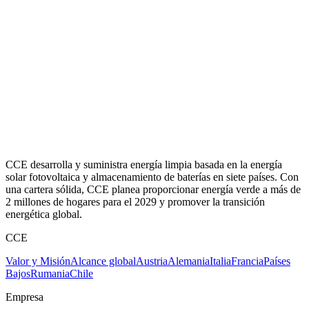
CCE desarrolla y suministra energía limpia basada en la energía
solar fotovoltaica y almacenamiento de baterías en siete países. Con
una cartera sólida, CCE planea proporcionar energía verde a más de
2 millones de hogares para el 2029 y promover la transición
energética global.
CCE
Valor y Misión
Alcance global
Austria
Alemania
Italia
Francia
Países
Bajos
Rumania
Chile
Empresa