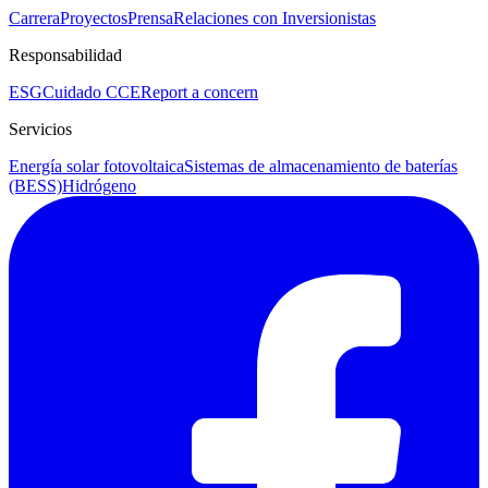
Carrera
Proyectos
Prensa
Relaciones con Inversionistas
Responsabilidad
ESG
Cuidado CCE
Report a concern
Servicios
Energía solar fotovoltaica
Sistemas de almacenamiento de baterías
(BESS)
Hidrógeno