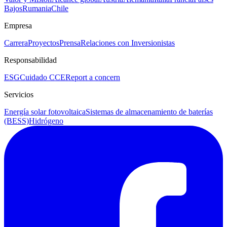
Bajos
Rumania
Chile
Empresa
Carrera
Proyectos
Prensa
Relaciones con Inversionistas
Responsabilidad
ESG
Cuidado CCE
Report a concern
Servicios
Energía solar fotovoltaica
Sistemas de almacenamiento de baterías
(BESS)
Hidrógeno