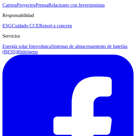
Carrera
Proyectos
Prensa
Relaciones con Inversionistas
Responsabilidad
ESG
Cuidado CCE
Report a concern
Servicios
Energía solar fotovoltaica
Sistemas de almacenamiento de baterías
(BESS)
Hidrógeno