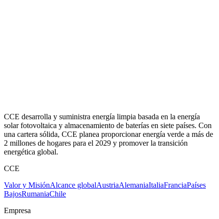
CCE desarrolla y suministra energía limpia basada en la energía
solar fotovoltaica y almacenamiento de baterías en siete países. Con
una cartera sólida, CCE planea proporcionar energía verde a más de
2 millones de hogares para el 2029 y promover la transición
energética global.
CCE
Valor y Misión
Alcance global
Austria
Alemania
Italia
Francia
Países
Bajos
Rumania
Chile
Empresa