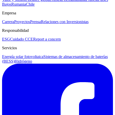
Bajos
Rumania
Chile
Empresa
Carrera
Proyectos
Prensa
Relaciones con Inversionistas
Responsabilidad
ESG
Cuidado CCE
Report a concern
Servicios
Energía solar fotovoltaica
Sistemas de almacenamiento de baterías
(BESS)
Hidrógeno