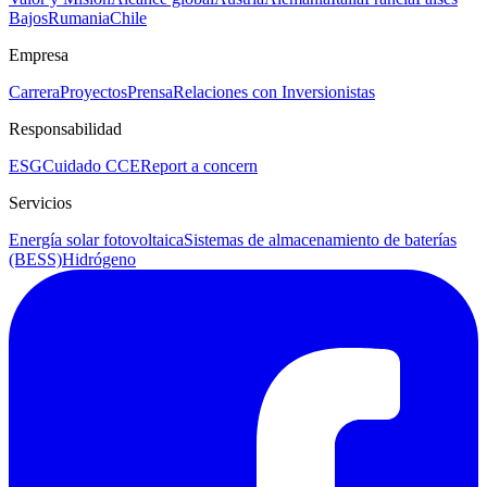
Bajos
Rumania
Chile
Empresa
Carrera
Proyectos
Prensa
Relaciones con Inversionistas
Responsabilidad
ESG
Cuidado CCE
Report a concern
Servicios
Energía solar fotovoltaica
Sistemas de almacenamiento de baterías
(BESS)
Hidrógeno