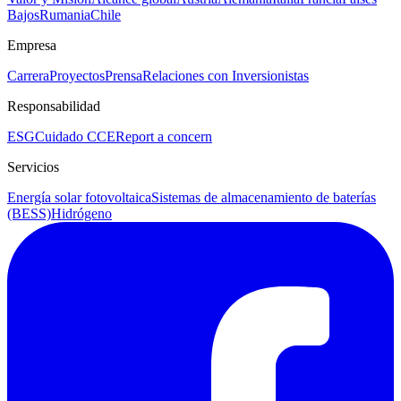
Bajos
Rumania
Chile
Empresa
Carrera
Proyectos
Prensa
Relaciones con Inversionistas
Responsabilidad
ESG
Cuidado CCE
Report a concern
Servicios
Energía solar fotovoltaica
Sistemas de almacenamiento de baterías
(BESS)
Hidrógeno