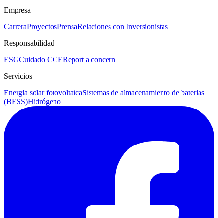
Empresa
Carrera
Proyectos
Prensa
Relaciones con Inversionistas
Responsabilidad
ESG
Cuidado CCE
Report a concern
Servicios
Energía solar fotovoltaica
Sistemas de almacenamiento de baterías
(BESS)
Hidrógeno