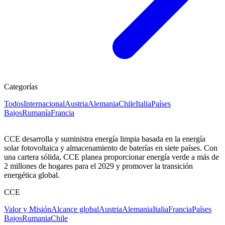
Categorías
Todos
Internacional
Austria
Alemania
Chile
Italia
Países
Bajos
Rumanía
Francia
CCE desarrolla y suministra energía limpia basada en la energía
solar fotovoltaica y almacenamiento de baterías en siete países. Con
una cartera sólida, CCE planea proporcionar energía verde a más de
2 millones de hogares para el 2029 y promover la transición
energética global.
CCE
Valor y Misión
Alcance global
Austria
Alemania
Italia
Francia
Países
Bajos
Rumania
Chile